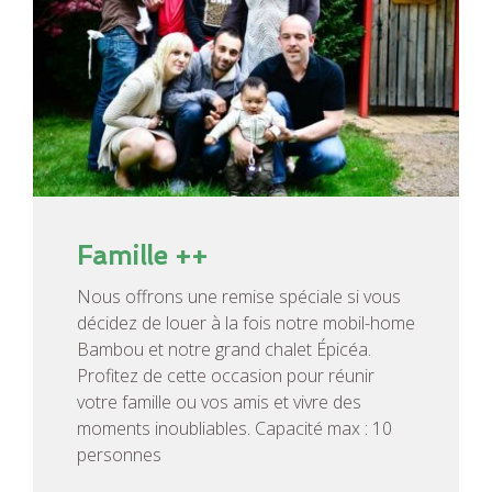
Famille ++
Nous offrons une remise spéciale si vous
décidez de louer à la fois notre mobil-home
Bambou et notre grand chalet Épicéa.
Profitez de cette occasion pour réunir
votre famille ou vos amis et vivre des
moments inoubliables. Capacité max : 10
personnes