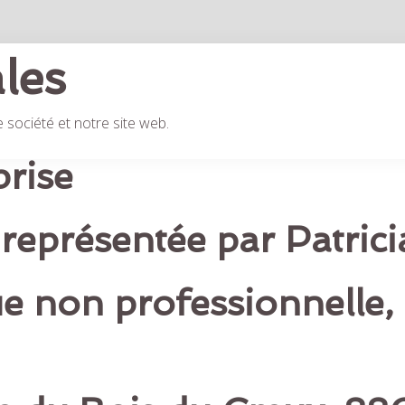
les
Les gîtes
Les services
Explorer
Disponibilit
 société et notre site web.
prise
représentée par Patrici
 non professionnelle, 