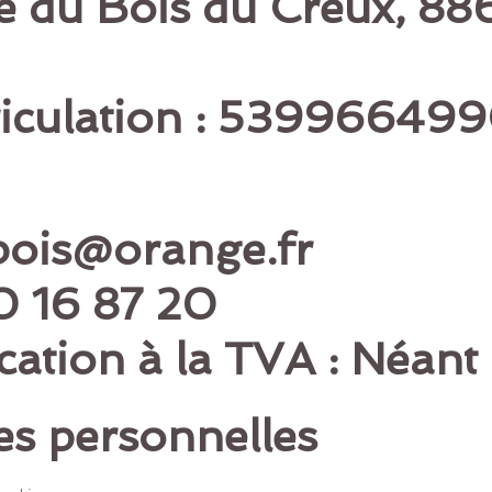
ue du Bois du Creux, 8
iculation : 53996649
ubois@orange.fr
0 16 87 20
cation à la TVA : Néant
es personnelles