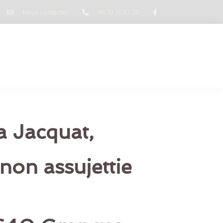
Nous contacter
06 70 16 87 20
és
Bon cadeau
Contact
a Jacquat,
non assujettie